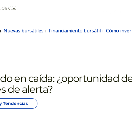
 de C.V.
Nuevas bursátiles
Nuevas bursátiles
Financiamiento bursátil
Financiamiento bursátil
Cómo invert
Cómo invert
o en caída: ¿oportunidad de
s de alerta?
 y Tendencias