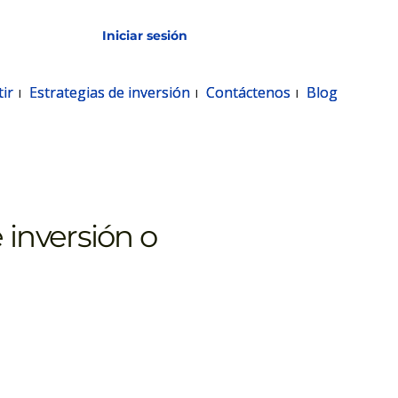
Iniciar sesión
Servicios en línea
ir
ir
Estrategias de inversión
Estrategias de inversión
Contáctenos
Contáctenos
Blog
Blog
 inversión o